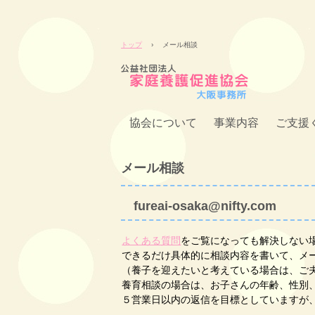
トップ
›
メール相談
協会について
事業内容
ご支援
メール相談
fureai-osaka@nifty.com
よくある質問
をご覧になっても解決しない
できるだけ具体的に相談内容を書いて、メ
（養子を迎えたいと考えている場合は、ご
養育相談の場合は、お子さんの年齢、性別
５営業日以内の返信を目標としていますが