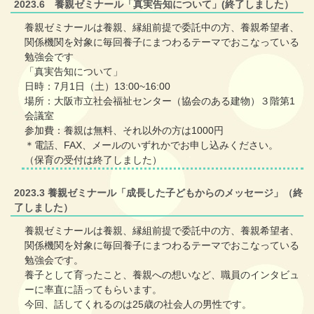
2023.6 養親ゼミナール「真実告知について」(終了しました）
養親ゼミナールは養親、縁組前提で委託中の方、養親希望者、
関係機関を対象に毎回養子にまつわるテーマでおこなっている
勉強会です
「真実告知について」
日時：7月1日（土）13:00~16:00
場所：大阪市立社会福祉センター（協会のある建物）３階第1
会議室
参加費：養親は無料、それ以外の方は1000円
＊電話、FAX、メールのいずれかでお申し込みください。
（保育の受付は終了しました）
2023.3 養親ゼミナール「成長した子どもからのメッセージ」（終
了しました）
養親ゼミナールは養親、縁組前提で委託中の方、養親希望者、
関係機関を対象に毎回養子にまつわるテーマでおこなっている
勉強会です。
養子として育ったこと、養親への想いなど、職員のインタビュ
ーに率直に語ってもらいます。
今回、話してくれるのは25歳の社会人の男性です。