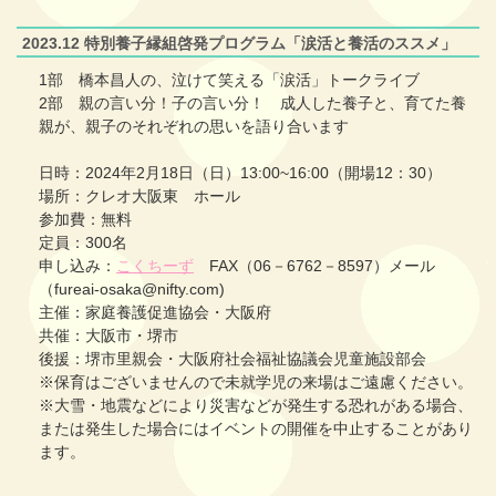
2023.12 特別養子縁組啓発プログラム「涙活と養活のススメ」
1部 橋本昌人の、泣けて笑える「涙活」トークライブ
2部 親の言い分！子の言い分！ 成人した養子と、育てた養
親が、親子のそれぞれの思いを語り合います
日時：2024年2月18日（日）13:00~16:00（開場12：30）
場所：クレオ大阪東 ホール
参加費：無料
定員：300名
申し込み：
こくちーず
FAX（06－6762－8597）メール
（fureai-osaka@nifty.com)
主催：家庭養護促進協会・大阪府
共催：大阪市・堺市
後援：堺市里親会・大阪府社会福祉協議会児童施設部会
※保育はございませんので未就学児の来場はご遠慮ください。
※大雪・地震などにより災害などが発生する恐れがある場合、
または発生した場合にはイベントの開催を中止することがあり
ます。