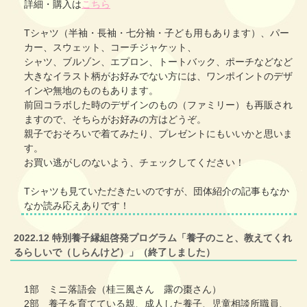
詳細・購入は
こちら
Tシャツ（半袖・長袖・七分袖・子ども用もあります）、パー
カー、スウェット、コーチジャケット、
シャツ、ブルゾン、エプロン、トートバック、ポーチなどなど
大きなイラスト柄がお好みでない方には、ワンポイントのデザ
インや無地のものもあります。
前回コラボした時のデザインのもの（ファミリー）も再販され
ますので、そちらがお好みの方はどうぞ。
親子でおそろいで着てみたり、プレゼントにもいいかと思いま
す。
お買い逃がしのないよう、チェックしてください！
Tシャツも見ていただきたいのですが、団体紹介の記事もなか
なか読み応えありです！
2022.12 特別養子縁組啓発プログラム「養子のこと、教えてくれ
るらしいで（しらんけど）」（終了しました）
1部 ミニ落語会（桂三風さん 露の棗さん）
2部 養子を育てている親、成人した養子、児童相談所職員、