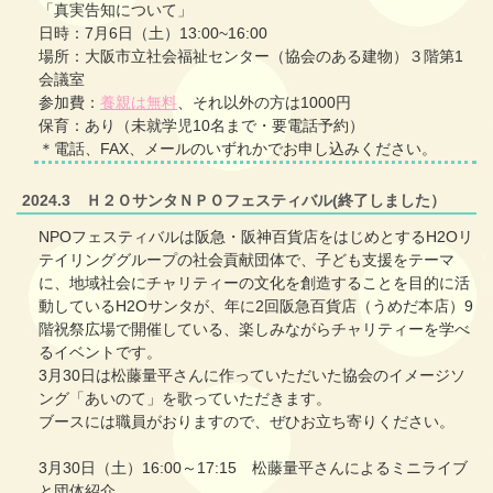
「真実告知について」
日時：7月6日（土）13:00~16:00
場所：大阪市立社会福祉センター（協会のある建物）３階第1
会議室
参加費：
養親は無料
、それ以外の方は1000円
保育：あり（未就学児10名まで・要電話予約）
＊電話、FAX、メールのいずれかでお申し込みください。
2024.3 Ｈ２ＯサンタＮＰＯフェスティバル(終了しました）
NPOフェスティバルは阪急・阪神百貨店をはじめとするH2Oリ
テイリンググループの社会貢献団体で、子ども支援をテーマ
に、地域社会にチャリティーの文化を創造することを目的に活
動しているH2Oサンタが、年に2回阪急百貨店（うめだ本店）9
階祝祭広場で開催している、楽しみながらチャリティーを学べ
るイベントです。
3月30日は松藤量平さんに作っていただいた協会のイメージソ
ング「あいのて」を歌っていただきます。
ブースには職員がおりますので、ぜひお立ち寄りください。
3月30日（土）16:00～17:15 松藤量平さんによるミニライブ
と団体紹介