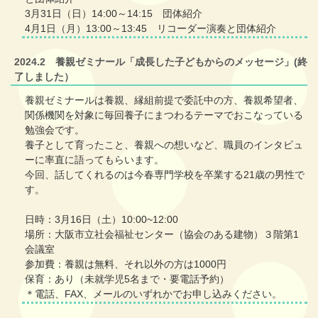
3月31日（日）14:00～14:15 団体紹介
4月1日（月）13:00～13:45 リコーダー演奏と団体紹介
2024.2 養親ゼミナール「成長した子どもからのメッセージ」(終
了しました）
養親ゼミナールは養親、縁組前提で委託中の方、養親希望者、
関係機関を対象に毎回養子にまつわるテーマでおこなっている
勉強会です。
養子として育ったこと、養親への想いなど、職員のインタビュ
ーに率直に語ってもらいます。
今回、話してくれるのは今春専門学校を卒業する21歳の男性で
す。
日時：3月16日（土）10:00~12:00
場所：大阪市立社会福祉センター（協会のある建物）３階第1
会議室
参加費：養親は無料、それ以外の方は1000円
保育：あり（未就学児5名まで・要電話予約）
＊電話、FAX、メールのいずれかでお申し込みください。