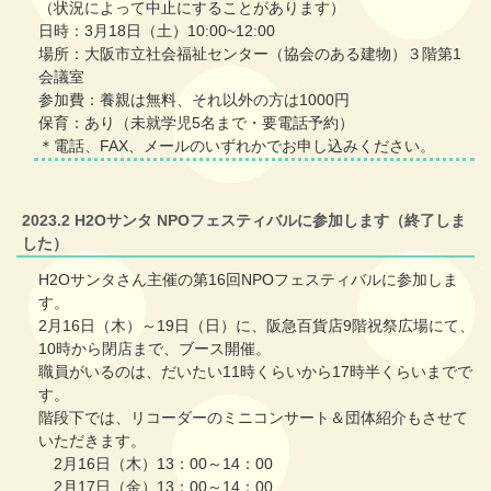
（状況によって中止にすることがあります）
日時：3月18日（土）10:00~12:00
場所：大阪市立社会福祉センター（協会のある建物）３階第1
会議室
参加費：養親は無料、それ以外の方は1000円
保育：あり（未就学児5名まで・要電話予約）
＊電話、FAX、メールのいずれかでお申し込みください。
2023.2 H2Oサンタ NPOフェスティバルに参加します（終了しま
した）
H2Oサンタさん主催の第16回NPOフェスティバルに参加しま
す。
2月16日（木）～19日（日）に、阪急百貨店9階祝祭広場にて、
10時から閉店まで、ブース開催。
職員がいるのは、だいたい11時くらいから17時半くらいまでで
す。
階段下では、リコーダーのミニコンサート＆団体紹介もさせて
いただきます。
2月16日（木）13：00～14：00
2月17日（金）13：00～14：00