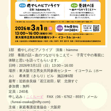
1部 癒やしのピアノライブ 演奏：hàmme
2部 養親の話～血のつながりをこえて～ 子育て中の養親に
体験と思いを語ってもらいます。
日時：2026年3月1日（日）13:00～16:00
場所：東大阪市立男女共同参画センター イコーラム（ホー
ル） 希来里（きらり）ビル 施設棟6階
最寄：近鉄奈良線「若江岩田」駅 北側すぐ
参加費：無料
定員：240名
申し込み：
こくちーず
FAX（06－6762－8597）メール
（fureai-osaka@nifty.com)
主催：家庭養護促進協会・大阪府