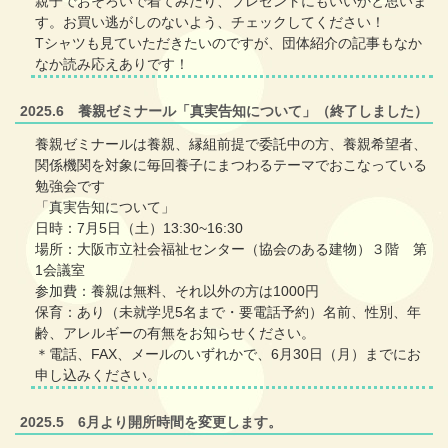
親子でおそろいで着てみたり、プレゼントにもいいかと思いま
す。お買い逃がしのないよう、チェックしてください！
Tシャツも見ていただきたいのですが、団体紹介の記事もなか
なか読み応えありです！
2025.6 養親ゼミナール「真実告知について」（終了しました）
養親ゼミナールは養親、縁組前提で委託中の方、養親希望者、
関係機関を対象に毎回養子にまつわるテーマでおこなっている
勉強会です
「真実告知について」
日時：7月5日（土）13:30~16:30
場所：大阪市立社会福祉センター（協会のある建物）３階 第
1会議室
参加費：養親は無料、それ以外の方は1000円
保育：あり（未就学児5名まで・要電話予約）名前、性別、年
齢、アレルギーの有無をお知らせください。
＊電話、FAX、メールのいずれかで、6月30日（月）までにお
申し込みください。
2025.5 6月より開所時間を変更します。