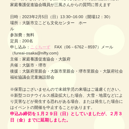
家庭養護促進協会職員が三風さんからの質問に答えます
日時：2023年2月5日（日）13:30~16:00（開場12：30）
場所：大阪市立こども文化センター ホー
ル
参加費：無料
定員：200名
申し込み：
こくちーず
FAX（06－6762－8597）メール
（fureai-osaka@nifty.com)
主催：家庭養護促進協会・大阪府
共催：大阪市・堺市
後援：大阪府里親会・大阪市里親会・堺市里親会・大阪府社会
福祉協議会児童施設部会
※保育はございませんので未就学児の来場はご遠慮ください。
※新型コロナウイルス感染拡大した場合、大雪・地震などによ
り災害などが発生する恐れがある場合、または発生した場合に
はイベントの開催を中止することがあります。
申込み締切を１月２９日（日）としていましたが、２月３
日（金）までに
延期しました。