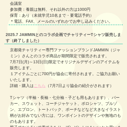
会議室
参加費：養親は無料、それ以外の方は1000円
保育：あり（未就学児10名まで・要電話予約）
＊電話、FAX、メールのいずれかでお申し込みください。
2025.7 JAMMINとのコラボ企画でチャリティーTシャツ販売しま
す（終了しました）
京都発チャリティー専門ファッションブランドJAMMIN（ジャ
ミン）さんとのコラボ商品が期間限定で販売されます。
7月7日(月)～13日(日)限定でオリジナルデザインのアイテムを
販売します。
１アイテムごとに700円が協会に寄付されます。ご協力お願い
いたします。
詳細・購入は
こちら
（7月7日より協会の紹介がされます）
Tシャツ（半袖・長袖・七分袖・子ども用もあります）、パー
カー、スウェット、コーチジャケット、ポロシャツ、ブルゾ
ン、エプロン、トートバック、ポーチなどなど大きなイラスト
柄がお好みでない方には、ワンポイントのデザインや無地のも
のもあります。