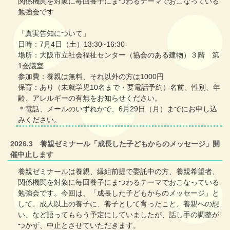
関係機関を対象に毎回養子にまつわるテーマでおこなっている
勉強会です
「真実告知について」
日時：7月4日（土）13:30~16:30
場所：大阪市立社会福祉センター（協会のある建物）３階 第
1会議室
参加費：養親は無料、それ以外の方は1000円
保育：あり（未就学児10名まで・要電話予約）名前、性別、年
齢、アレルギーの有無をお知らせください。
＊電話、メールのいずれかで、6月29日（月）までにお申し込
みください。
2026.3 養親ゼミナール「成長した子どもからのメッセージ」開
催中止します
養親ゼミナールは養親、縁組前提で委託中の方、養親希望者、
関係機関を対象に毎回養子にまつわるテーマでおこなっている
勉強会です。今回は、「成長した子どもからのメッセージ」と
して、成人以上の養子に、養子として育ったこと、養親への想
い、など語ってもらう予定にしていましたが、話し手の調整が
つかず、中止とさせていただきます。