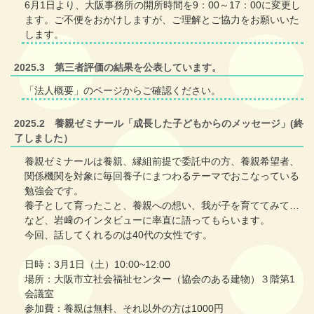
6月1日より、大阪事務所の開所時間を9：00～17：00に変更し
ます。ご不便をおかけしますが、ご理解とご協力をお願いいた
します。
2025.3 第三者評価の結果を公表しています。
「法人概要」のページからご確認ください。
2025.2 養親ゼミナール「成長した子どもからのメッセージ」(終
了しました）
養親ゼミナールは養親、縁組前提で委託中の方、養親希望者、
関係機関を対象に毎回養子にまつわるテーマでおこなっている
勉強会です。
養子として育ったこと、養親への想い、我が子を育ててみて…
など、岩﨑のインタビューに率直に語ってもらいます。
今回、話してくれるのは40代の女性です。
日時：3月1日（土）10:00~12:00
場所：大阪市立社会福祉センター（協会のある建物）３階第1
会議室
参加費：養親は無料、それ以外の方は1000円